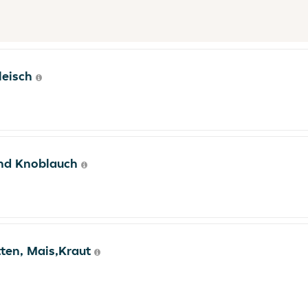
leisch
und Knoblauch
tten, Mais,Kraut