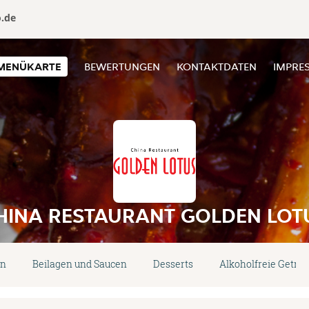
o.de
MENÜKARTE
BEWERTUNGEN
KONTAKTDATEN
IMPRE
HINA RESTAURANT GOLDEN LOT
en
Beilagen und Saucen
Desserts
Alkoholfreie Geträ